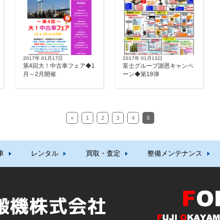
2017年 01月17日
2017年 01月13日
第4回大！中古車フェア◆1
富士グループ謝恩キャンペ
月～2月開催
ーン◆第18弾
«
1
2
3
4
5
車
レンタル
買取・査定
整備メンテナンス