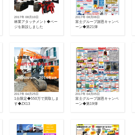
2017年 08月10日
2017年 08月06日
林業アタッチメント◆ペー
富士グループ謝恩キャンペ
ジを新設しました
ーン◆第21弾
2017年 04月25日
2017年 04月05日
1台限定◆550万で買取しま
富士グループ謝恩キャンペ
す◆ZX13
ーン◆第19弾