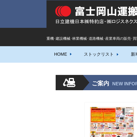
重機･建設機械･林業機械･道路機械･産業車両の販売･
HOME
ストックリスト
新
ご案内
NEW INFO