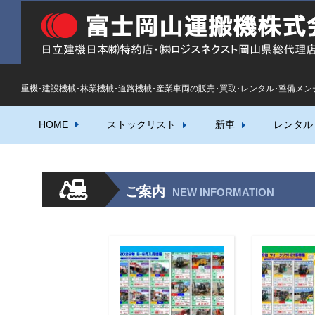
重機･建設機械･林業機械･道路機械･産業車両の販売･買取･レンタル･整備メン
HOME
ストックリスト
新車
レンタル
ご案内
NEW INFORMATION