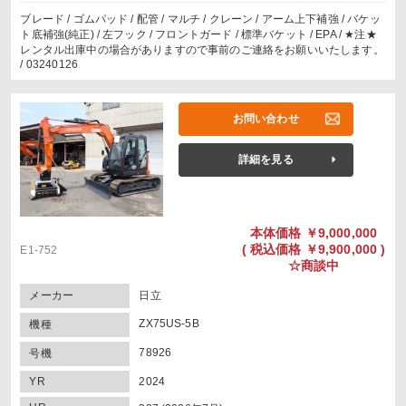
ブレード / ゴムパッド / 配管 / マルチ / クレーン / アーム上下補強 / バケッ
ト底補強(純正) / 左フック / フロントガード / 標準バケット / EPA / ★注★
レンタル出庫中の場合がありますので事前のご連絡をお願いいたします。
/ 03240126
お問い合わせ
詳細を見る
本体価格
￥9,000,000
(
税込価格
￥9,900,000 )
E1-752
☆商談中
メーカー
日立
ZX75US-5B
機種
78926
号機
YR
2024