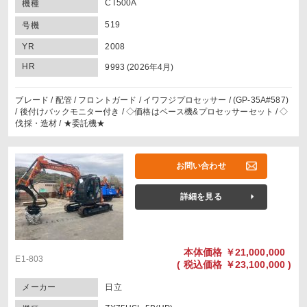
CT500A
機種
519
号機
YR
2008
HR
9993 (2026年4月)
ブレード / 配管 / フロントガード / イワフジプロセッサー / (GP-35A#587)
/ 後付けバックモニター付き / ◇価格はベース機&プロセッサーセット / ◇
伐採・造材 / ★委託機★
お問い合わせ
詳細を見る
本体価格
￥21,000,000
E1-803
(
税込価格
￥23,100,000 )
メーカー
日立