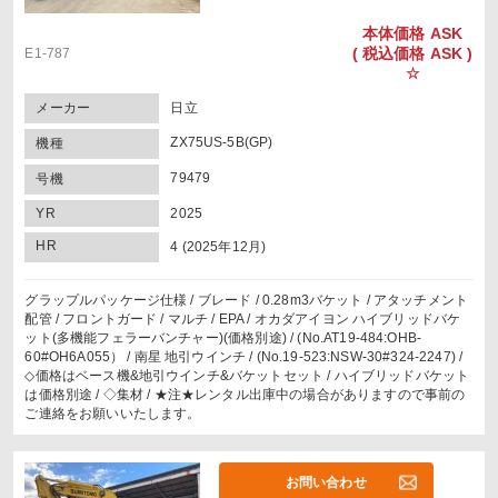
本体価格
ASK
(
税込価格
ASK )
E1-787
☆
メーカー
日立
ZX75US-5B(GP)
機種
79479
号機
YR
2025
HR
4 (2025年12月)
グラップルパッケージ仕様 / ブレード / 0.28m3バケット / アタッチメント
配管 / フロントガード / マルチ / EPA / オカダアイヨン ハイブリッドバケ
ット(多機能フェラーバンチャー)(価格別途) / (No.AT19-484:OHB-
60#OH6A055） / 南星 地引ウインチ / (No.19-523:NSW-30#324-2247) /
◇価格はベース機&地引ウインチ&バケットセット / ハイブリッドバケット
は価格別途 / ◇集材 / ★注★レンタル出庫中の場合がありますので事前の
ご連絡をお願いいたします。
お問い合わせ