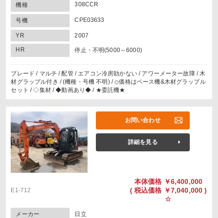
308CCR
機種
CPE03633
号機
YR
2007
HR
停止・不明(5000～6000)
ブレード / マルチ / 配管 / エアコン冷房効かない / アワーメーター故障 / 木
材グラップル付き / (機種・号機 不明) / ◇価格はベース機&木材グラップル
セット / ◇集材 / ◆動画あり◆ / ★委託機★
お問い合わせ
詳細を見る
本体価格
￥6,400,000
(
税込価格
￥7,040,000 )
E1-712
☆
メーカー
日立