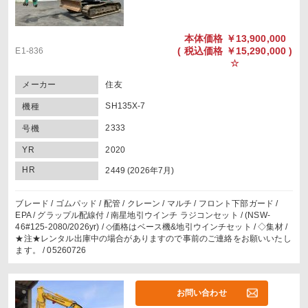
本体価格
￥13,900,000
(
税込価格
￥15,290,000 )
E1-836
☆
メーカー
住友
SH135X-7
機種
2333
号機
YR
2020
HR
2449 (2026年7月)
ブレード / ゴムパッド / 配管 / クレーン / マルチ / フロント下部ガード /
EPA / グラップル配線付 / 南星地引ウインチ ラジコンセット / (NSW-
46#125-2080/2026yr) / ◇価格はベース機&地引ウインチセット / ◇集材 /
★注★レンタル出庫中の場合がありますので事前のご連絡をお願いいたし
ます。 / 05260726
お問い合わせ