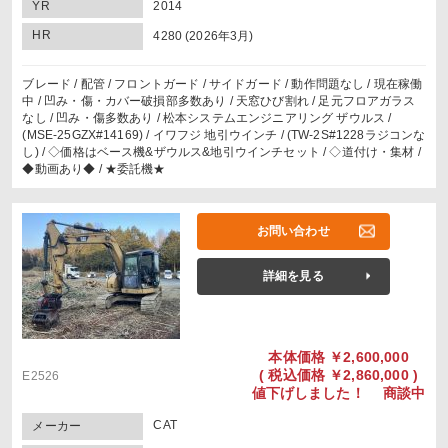
YR
2014
HR
4280 (2026年3月)
ブレード / 配管 / フロントガード / サイドガード / 動作問題なし / 現在稼働
中 / 凹み・傷・カバー破損部多数あり / 天窓ひび割れ / 足元フロアガラス
なし / 凹み・傷多数あり / 松本システムエンジニアリング ザウルス /
(MSE-25GZX#14169) / イワフジ 地引ウインチ / (TW-2S#1228ラジコンな
し) / ◇価格はベース機&ザウルス&地引ウインチセット / ◇道付け・集材 /
◆動画あり◆ / ★委託機★
お問い合わせ
詳細を見る
本体価格
￥2,600,000
(
税込価格
￥2,860,000 )
E2526
値下げしました！ 商談中
CAT
メーカー