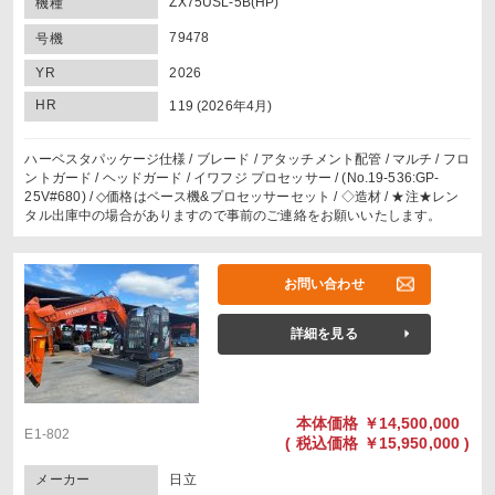
ZX75USL-5B(HP)
機種
79478
号機
YR
2026
HR
119 (2026年4月)
ハーベスタパッケージ仕様 / ブレード / アタッチメント配管 / マルチ / フロ
ントガード / ヘッドガード / イワフジ プロセッサー / (No.19-536:GP-
25V#680) / ◇価格はベース機&プロセッサーセット / ◇造材 / ★注★レン
タル出庫中の場合がありますので事前のご連絡をお願いいたします。
お問い合わせ
詳細を見る
本体価格
￥14,500,000
E1-802
(
税込価格
￥15,950,000 )
メーカー
日立