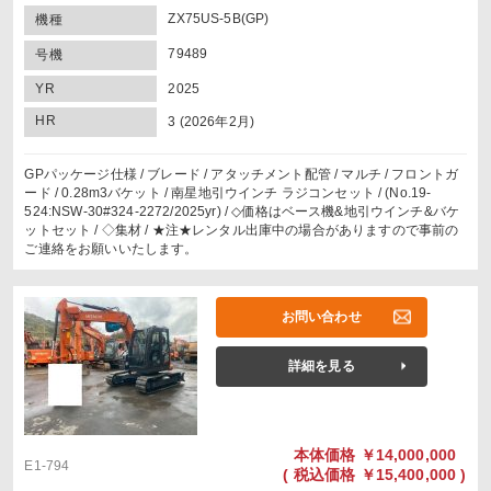
ZX75US-5B(GP)
機種
79489
号機
YR
2025
HR
3 (2026年2月)
GPパッケージ仕様 / ブレード / アタッチメント配管 / マルチ / フロントガ
ード / 0.28m3バケット / 南星地引ウインチ ラジコンセット / (No.19-
524:NSW-30#324-2272/2025yr) / ◇価格はベース機&地引ウインチ&バケ
ットセット / ◇集材 / ★注★レンタル出庫中の場合がありますので事前の
ご連絡をお願いいたします。
お問い合わせ
詳細を見る
本体価格
￥14,000,000
E1-794
(
税込価格
￥15,400,000 )