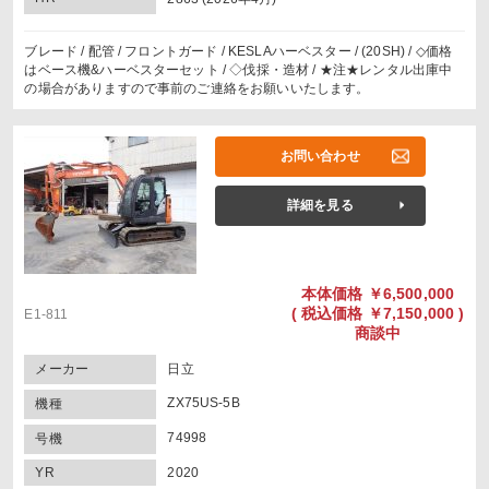
ブレード / 配管 / フロントガード / KESLAハーベスター / (20SH) / ◇価格
はベース機&ハーベスターセット / ◇伐採・造材 / ★注★レンタル出庫中
の場合がありますので事前のご連絡をお願いいたします。
お問い合わせ
詳細を見る
本体価格
￥6,500,000
(
税込価格
￥7,150,000 )
E1-811
商談中
メーカー
日立
ZX75US-5B
機種
74998
号機
YR
2020