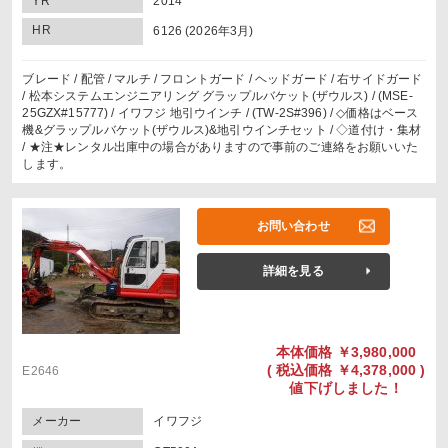
YR
2014
HR
6126 (2026年3月)
ブレード / 配管 / マルチ / フロントガード / ヘッドガード / 右サイドガード
/ 松本システムエンジニアリング グラップルバケット(ザウルス) / (MSE-
25GZX#15777) / イワフジ 地引ウインチ / (TW-2S#396) / ◇価格はベース
機&グラップルバケット(ザウルス)&地引ウインチセット / ◇道付け・集材
/ ★注★レンタル出庫中の場合がありますので事前のご連絡をお願いいた
します。
お問い合わせ
詳細を見る
本体価格
￥3,980,000
(
税込価格
￥4,378,000 )
E2646
値下げしました！
メーカー
イワフジ