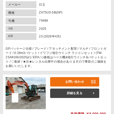
メーカー
日立
ZX75US-5B(GP)
機種
79486
号機
YR
2025
HR
23 (2026年4月)
GPパッケージ仕様 / ブレード / アタッチメント配管 / マルチ / フロントガ
ード / 0.28m3バケット / イワフジ地引ウインチ ラジコンセット / (TW-
2SA#166/2025yr) / EPA / ◇価格はベース機&地引ウインチ&バケットセッ
ト / ◇集材 / ★注★レンタル出庫中の場合がありますので事前のご連絡を
お願いいたします。
お問い合わせ
詳細を見る
本体価格
￥5,000,000