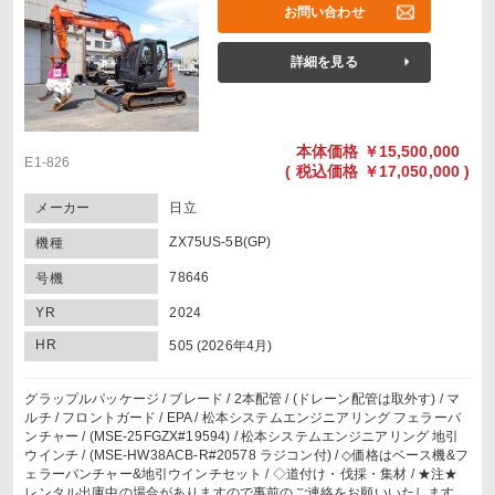
お問い合わせ
詳細を見る
本体価格
￥15,500,000
E1-826
(
税込価格
￥17,050,000 )
メーカー
日立
ZX75US-5B(GP)
機種
78646
号機
YR
2024
HR
505 (2026年4月)
グラップルパッケージ / ブレード / 2本配管 / (ドレーン配管は取外す) / マ
ルチ / フロントガード / EPA / 松本システムエンジニアリング フェラーバ
ンチャー / (MSE-25FGZX#19594) / 松本システムエンジニアリング 地引
ウインチ / (MSE-HW38ACB-R#20578 ラジコン付) / ◇価格はベース機&フ
ェラーバンチャー&地引ウインチセット / ◇道付け・伐採・集材 / ★注★
レンタル出庫中の場合がありますので事前のご連絡をお願いいたします。