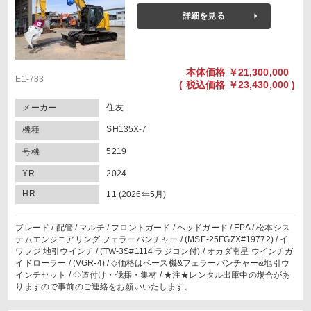
詳細を見る
本体価格
￥21,300,000
E1-783
(
税込価格
￥23,430,000 )
メーカー
住友
SH135X-7
機種
5219
号機
YR
2024
HR
11 (2026年5月)
ブレード / 配管 / マルチ / フロントガード / ヘッドガード / EPA / 松本シス
テムエンジニアリング フェラーバンチャー / (MSE-25FGZX#19772) / イ
ワフジ 地引ウインチ / (TW-3S#1114 ラジコン付) / オカダ南星 ウインチガ
イドローラー / (VGR-4) / ◇価格はベース機&フェラーバンチャー&地引ウ
インチセット / ◇道付け・伐採・集材 / ★注★レンタル出庫中の場合があ
りますので事前のご連絡をお願いいたします。