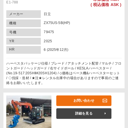
E1-788
(
税込価格
ASK )
メーカー
日立
ZX75US-5B(HP)
機種
79475
号機
YR
2025
HR
6 (2025年12月)
ハーベスタパッケージ仕様 / ブレード / アタッチメント配管 / マルチ / フロ
ントガード / ヘッドガード / 右サイドポール / KESLAハーベスター /
(No.19-517:20SHⅡ#20SH1204) / ◇価格はベース機&ハーベスターセット
/ ◇伐採・造材 / ★注★レンタル出庫中の場合がありますので事前のご連
絡をお願いいたします。
お問い合わせ
詳細を見る