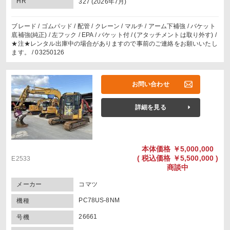
HR
327 (2026年7月)
ブレード / ゴムパッド / 配管 / クレーン / マルチ / アーム下補強 / バケット
底補強(純正) / 左フック / EPA / バケット付 / (アタッチメントは取り外す) /
★注★レンタル出庫中の場合がありますので事前のご連絡をお願いいたし
ます。 / 03250126
お問い合わせ
詳細を見る
本体価格
￥5,000,000
(
税込価格
￥5,500,000 )
E2533
商談中
メーカー
コマツ
PC78US-8NM
機種
26661
号機