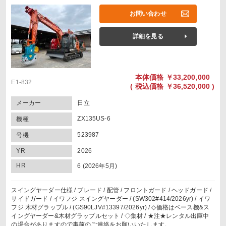
お問い合わせ
詳細を見る
本体価格
￥33,200,000
E1-832
(
税込価格
￥36,520,000 )
メーカー
日立
ZX135US-6
機種
523987
号機
YR
2026
HR
6 (2026年5月)
スイングヤーダー仕様 / ブレード / 配管 / フロントガード / ヘッドガード /
サイドガード / イワフジ スイングヤーダー / (SW302#414/2026yr) / イワ
フジ 木材グラップル / (GS90LJV#13397/2026yr) / ◇価格はベース機&ス
イングヤーダー&木材グラップルセット / ◇集材 / ★注★レンタル出庫中
の場合がありますので事前のご連絡をお願いいたします。