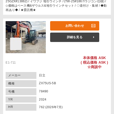
25GZX#13862) / イワフジ 地引ウインチ / (TW-2S#1867/ラジコン仕様) /
◇価格はベース機&ザウルス&地引ウインチセット / ◇道付け・集材 / ◆動
画あり◆ / ★委託機★
お問い合わせ
詳細を見る
本体価格
ASK
(
税込価格
ASK )
E1-711
☆商談中
メーカー
日立
ZX75US-5B
機種
78490
号機
YR
2024
HR
762 (2026年7月)