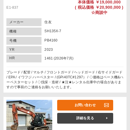
本体価格
￥19,000,000
(
税込価格
￥20,900,000 )
E1-837
☆商談中
メーカー
住友
SH135X-7
機種
PB4160
号機
YR
2023
HR
1461 (2026年7月)
ブレード / 配管 / マルチ / フロントガード / ヘッドガード / 右サイドガード
/ EPA / イワフジ ハーベスター / (GPi40TC#1297） / ◇価格はベース機&ハ
ーベスターセット / ◇伐採・造材 / ★注★レンタル出庫中の場合がありま
すので事前のご連絡をお願いいたします。
お問い合わせ
詳細を見る