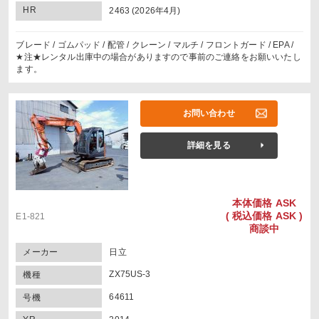
HR
2463 (2026年4月)
ブレード / ゴムパッド / 配管 / クレーン / マルチ / フロントガード / EPA /
★注★レンタル出庫中の場合がありますので事前のご連絡をお願いいたし
ます。
お問い合わせ
詳細を見る
本体価格
ASK
(
税込価格
ASK )
E1-821
商談中
メーカー
日立
ZX75US-3
機種
64611
号機