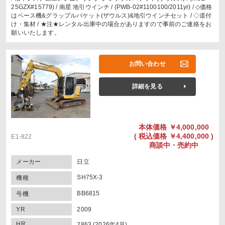
25GZX#15779) / 南星 地引ウインチ / (PWB-02#1100100/2011yr) / ◇価格
はベース機&グラップルバケット(ザウルス)&地引ウインチセット / ◇道付
け・集材 / ★注★レンタル出庫中の場合がありますので事前のご連絡をお
願いいたします。
お問い合わせ
詳細を見る
本体価格
￥4,000,000
(
税込価格
￥4,400,000 )
E1-822
商談中・売約中
メーカー
日立
SH75X-3
機種
BB6815
号機
YR
2009
HR
2863 (2026年4月)