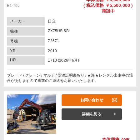
(
税込価格
￥5,500,000 )
E1-795
商談中
メーカー
日立
ZX75US-5B
機種
73671
号機
YR
2019
HR
1718 (2026年6月)
ブレード / クレーン / マルチ / 譲渡証明書あり / ★注★レンタル出庫中の場
合がありますので事前のご連絡をお願いいたします。
お問い合わせ
詳細を見る
本体価格
ASK