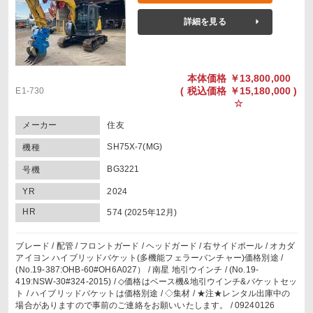
詳細を見る
本体価格
￥13,800,000
(
税込価格
￥15,180,000 )
E1-730
☆
メーカー
住友
SH75X-7(MG)
機種
BG3221
号機
YR
2024
HR
574 (2025年12月)
ブレード / 配管 / フロントガード / ヘッドガード / 右サイドポール / オカダ
アイヨン ハイブリッドバケット(多機能フェラーバンチャー)価格別途 /
(No.19-387:OHB-60#OH6A027） / 南星 地引ウインチ / (No.19-
419:NSW-30#324-2015) / ◇価格はベース機&地引ウインチ&バケットセッ
ト / ハイブリッドバケットは価格別途 / ◇集材 / ★注★レンタル出庫中の
場合がありますので事前のご連絡をお願いいたします。 / 09240126