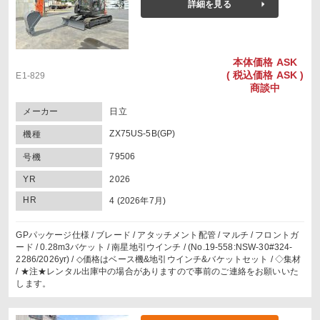
詳細を見る
本体価格
ASK
(
税込価格
ASK )
E1-829
商談中
メーカー
日立
ZX75US-5B(GP)
機種
79506
号機
YR
2026
HR
4 (2026年7月)
GPパッケージ仕様 / ブレード / アタッチメント配管 / マルチ / フロントガ
ード / 0.28m3バケット / 南星地引ウインチ / (No.19-558:NSW-30#324-
2286/2026yr) / ◇価格はベース機&地引ウインチ&バケットセット / ◇集材
/ ★注★レンタル出庫中の場合がありますので事前のご連絡をお願いいた
します。