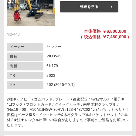
詳細を見る
本体価格
￥6,800,000
M2-448
(
税込価格
￥7,480,000 )
メーカー
ヤンマー
ViO35-6C
機種
6H179
号機
YR
2023
HR
202 (2025年9月)
2柱キャノピー / ゴムパッド / ブレード / 往復配管 / 4wayマルチ / 電子キー
/ 1tフック / フロントガード / クイックヒッチ / 南星木材グラップル /
(No.19-408：A10M1(NGW-30RV)#123-4487/2024yr) / バケットあり / ◇
価格はベース機&クイックヒッチ&木材グラップル&バケットセット / ◇集
材 / ★注★レンタル出庫中の場合がありますので事前のご連絡をお願いい
たします。