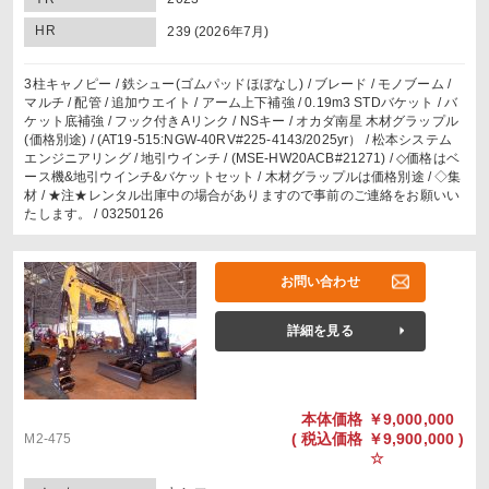
HR
239 (2026年7月)
3柱キャノピー / 鉄シュー(ゴムパッドほぼなし) / ブレード / モノブーム /
マルチ / 配管 / 追加ウエイト / アーム上下補強 / 0.19m3 STDバケット / バ
ケット底補強 / フック付きAリンク / NSキー / オカダ南星 木材グラップル
(価格別途) / (AT19-515:NGW-40RV#225-4143/2025yr） / 松本システム
エンジニアリング / 地引ウインチ / (MSE-HW20ACB#21271) / ◇価格はベ
ース機&地引ウインチ&バケットセット / 木材グラップルは価格別途 / ◇集
材 / ★注★レンタル出庫中の場合がありますので事前のご連絡をお願いい
たします。 / 03250126
お問い合わせ
詳細を見る
本体価格
￥9,000,000
(
税込価格
￥9,900,000 )
M2-475
☆