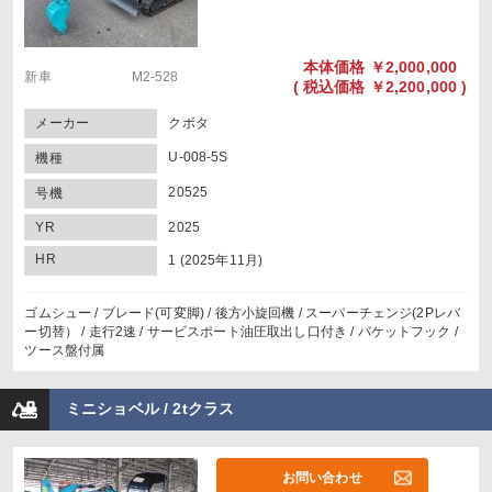
本体価格
￥2,000,000
新車 M2-528
(
税込価格
￥2,200,000 )
メーカー
クボタ
U-008-5S
機種
20525
号機
YR
2025
HR
1 (2025年11月)
ゴムシュー / ブレード(可変脚) / 後方小旋回機 / スーパーチェンジ(2Pレバ
ー切替） / 走行2速 / サービスポート油圧取出し口付き / バケットフック /
ツース盤付属
ミニショベル / 2tクラス
お問い合わせ