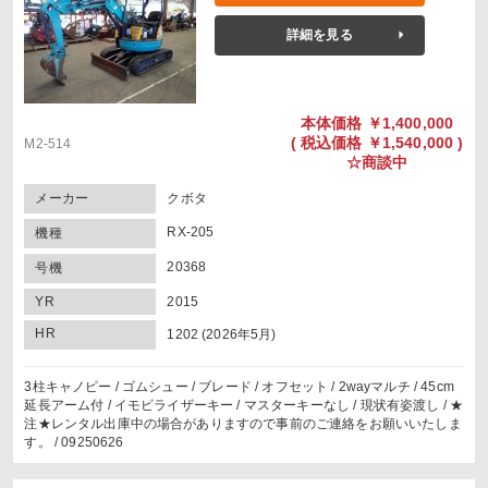
詳細を見る
本体価格
￥1,400,000
(
税込価格
￥1,540,000 )
M2-514
☆商談中
メーカー
クボタ
RX-205
機種
20368
号機
YR
2015
HR
1202 (2026年5月)
3柱キャノピー / ゴムシュー / ブレード / オフセット / 2wayマルチ / 45cm
延長アーム付 / イモビライザーキー / マスターキーなし / 現状有姿渡し / ★
注★レンタル出庫中の場合がありますので事前のご連絡をお願いいたしま
す。 / 09250626