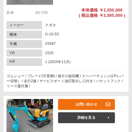
本体価格
￥2,350,000
新車 M2-530
(
税込価格
￥2,585,000 )
メーカー
クボタ
U-10-5S
機種
20497
号機
YR
2025
HR
1 (2025年11月)
ゴムシュー / ブレード(可変脚) / 後方小旋回機 / スーパーチェンジ(2Pレバ
ー切替） / 走行2速 / サービスポート油圧取出し口付き / バケットフック /
ツース盤付属 /
お問い合わせ
詳細を見る