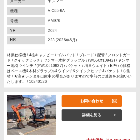
メーカー
ヤンマー
ViO55-6A
機種
AM976
号機
YR
2024
HR
223 (2026年6月)
林業仕様機 / 4柱キャノピー / ゴムパッド / ブレード / 配管 / フロントガー
ド / クイックヒッチ / ヤンマー木材グラップル / (WG50#10942) / ヤンマ
ー地引ウインチ / (PW10#10927) / バケット / 増量ウエイト / EPA / ◇価格
はベース機&木材グラップル&ウインチ&クイックヒッチ&バケット / ◇集
材 / ★注★レンタル出庫中の場合がありますので事前のご連絡をお願いい
たします。 / 10240126
お問い合わせ
詳細を見る