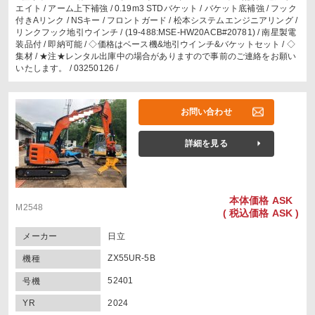
エイト / アーム上下補強 / 0.19m3 STDバケット / バケット底補強 / フック
付きAリンク / NSキー / フロントガード / 松本システムエンジニアリング /
リンクフック地引ウインチ / (19-488:MSE-HW20ACB#20781) / 南星製電
装品付 / 即納可能 / ◇価格はベース機&地引ウインチ&バケットセット / ◇
集材 / ★注★レンタル出庫中の場合がありますので事前のご連絡をお願い
いたします。 / 03250126 /
お問い合わせ
詳細を見る
本体価格
ASK
M2548
(
税込価格
ASK )
メーカー
日立
ZX55UR-5B
機種
52401
号機
YR
2024