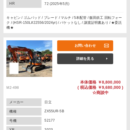
HR
72 (2025年5月)
キャビン / ゴムパッド / ブレード / マルチ / 5本配管 / 飯田鉄工 回転フォー
ク / (HSR-150L#22556/2024yr) / バケットなし / 譲渡証明書あり / ★委託
機★
お問い合わせ
詳細を見る
本体価格
￥8,800,000
(
税込価格
￥9,680,000 )
M2-498
☆商談中
メーカー
日立
ZX55UR-5B
機種
52177
号機
YR
2023