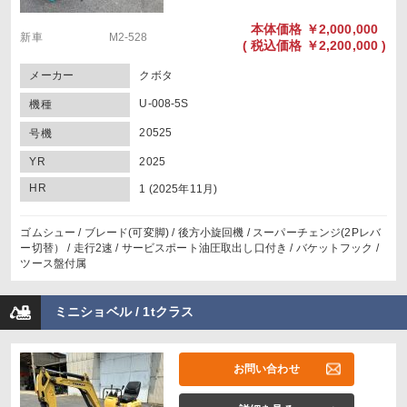
本体価格
￥2,000,000
新車 M2-528
(
税込価格
￥2,200,000 )
メーカー
クボタ
U-008-5S
機種
20525
号機
YR
2025
HR
1 (2025年11月)
ゴムシュー / ブレード(可変脚) / 後方小旋回機 / スーパーチェンジ(2Pレバ
ー切替） / 走行2速 / サービスポート油圧取出し口付き / バケットフック /
ツース盤付属
ミニショベル / 1tクラス
お問い合わせ