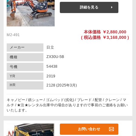
詳細を見る
本体価格
￥2,880,000
M2-491
(
税込価格
￥3,168,000 )
メーカー
日立
ZX30U-5B
機種
54438
号機
YR
2019
HR
2128 (2025年3月)
キャノピー / 鉄シュー / ゴムパッド(劣化) / ブレード / 配管 / クレーン / マ
ルチ / ★注★レンタル出庫中の場合がありますので事前のご連絡をお願い
いたします。
お問い合わせ