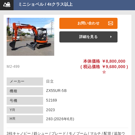
ミニショベル / 4tクラス以上
お問い合わせ
詳細を見る
本体価格
￥8,800,000
(
税込価格
￥9,680,000 )
M2-499
☆
メーカー
日立
ZX55UR-5B
機種
52169
号機
YR
2023
HR
283 (2026年6月)
3柱キャノピー / 鉄シュー / ブレード / モノブーム / マルチ / 配管 / 追加ウ