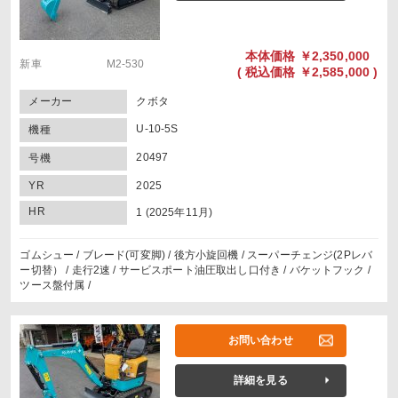
本体価格
￥2,350,000
新車 M2-530
(
税込価格
￥2,585,000 )
メーカー
クボタ
U-10-5S
機種
20497
号機
YR
2025
HR
1 (2025年11月)
ゴムシュー / ブレード(可変脚) / 後方小旋回機 / スーパーチェンジ(2Pレバ
ー切替） / 走行2速 / サービスポート油圧取出し口付き / バケットフック /
ツース盤付属 /
お問い合わせ
詳細を見る