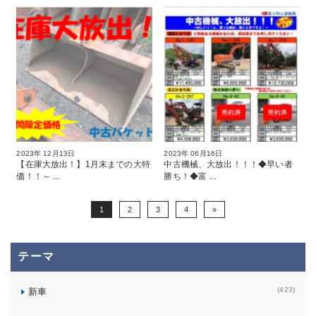
2023年 12月13日
2023年 06月16日
【在庫大放出！】1月末までの大特
中古機械、大放出！！！◆早い者
価！！～ ...
勝ち！◆富 ...
1
2
3
4
»
テーマ
(423)
新車