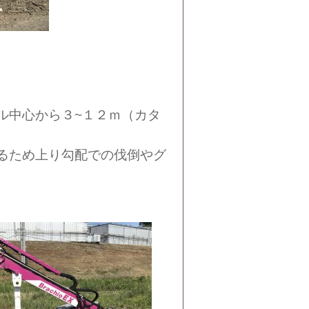
ル中心から３~１２ｍ（カタ
るため上り勾配での伐倒やグ
。