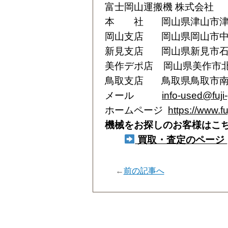
富士岡山運搬機 株式会社
本 社 岡山県津山市津山口111
岡山支店 岡山県岡山市中区江崎8
新見支店 岡山県新見市石蟹267
美作デポ店 岡山県美作市北原75
鳥取支店 鳥取県鳥取市南栄町33-
メール
info-used@fuji
ホームページ
https://www.f
機械をお探しのお客様はこ
買取・査定のページ
←
前の記事へ