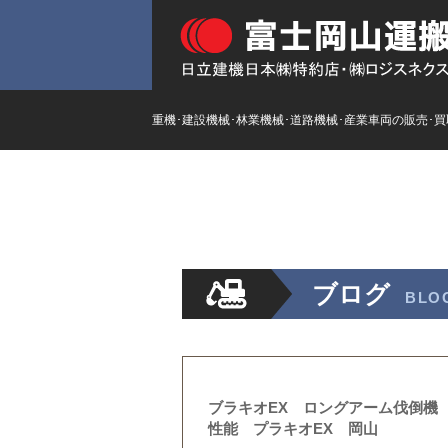
重機･建設機械･林業機械･道路機械･産業車両の販売･
HOME
ストックリスト
新
ブログ
BLO
ブラキオEX ロングアーム伐倒機
性能 プラキオEX 岡山