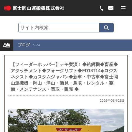
ブログ
BLOG
【フィーダーホッパー】デモ実演！◆給餌機◆畜産◆
アタッチメント◆フォークリフト◆FD18T14◆ロジス
ネクスト◆カスタムジャパン◆新車・中古車◆富士岡
山運搬機・岡山・津山・新見・鳥取・レンタル・整
備・メンテナンス・買取・販売 ◆
2026年06月02日