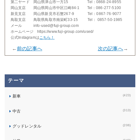
第二ヤード 岡山県津山市一方15 Tel：0868-24-8955
岡山支店 岡山県岡山市中区江崎84-1 Tel：086-277-5100
新見支店 岡山県新見市石蟹267-9 Tel：0867-76-9077
鳥取支店 鳥取県鳥取市南栄町33-15 Tel： 0857-50-1985
メール info-used@fuji-group.com
ホームページ https://www.fuji-group.com/used/
公式Instagramは
こちら！
←
前の記事へ
次の記事へ
→
テーマ
(423)
新車
(313)
中古
(206)
グッドレンタル