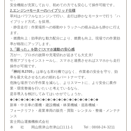
安全機能が充実しており、初めての方でも安心して操作可能です。
2.エンジン×モーターのハイブリッド仕様
草刈はパワフルなエンジンで行い、走行は静かなモーターで行う「ハ
イブリッド方式」を採用。
・静音走行：作業場所への移動やトラックへの積み込みも静かに行え
ます。
・燃費向上：効率的な動力配分により、燃費も向上。現場での作業効
率が格段にアップします。
3.「困った」を防ぐ!スマホ連動の安心感
万が一、プロポの故障や充電切れが起きても大丈夫!
専用アプリをインストールし、スマホと連携させればスマホから走行
操作が可能です。
「神刈 RJ705」
は単なる草刈機ではなく、作業者の安全を守り、効
率を最大化させるための頼れるパートナーです。
危険な場所での手作業を減らし、よりスマートに、より安全に農作
業・環境整備を行いたいと考えているなら、
是非導入を検討してみてはいかがでしょうか。
◆◇◆◇◆◇◆◇◆◇◆◇◆◇◆◇◆◇◆◇◆◇◆◇◆◇◆◇◆◇◆◇◆
新車・中古車の重機・建設機械・林業機械・道路機械・
フォークリフト・産業車両の販売・買取・レンタル・整備・メンテナ
ンス
富士岡山運搬機株式会社
本 社 岡山県津山市津山口111-1 Tel：0868-24-3211