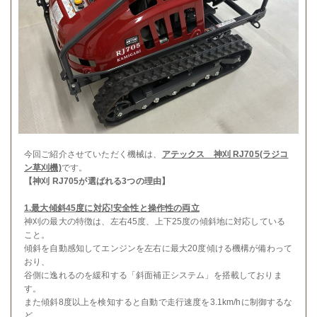
今回ご紹介させていただく機械は、
アテックス 神刈 RJ705(ラジコ
ン草刈機)
です。
【神刈 RJ705が選ばれる3つの理由】
1.最大傾斜45度に対応!安全性と操作性の両立
神刈の最大の特徴は、左右45度、上下25度の傾斜地に対応している
こと。
傾斜を自動感知してエンジンを左右に最大20度傾ける機構が備わって
おり、
谷側に逸れるのを緩和する「斜面補正システム」を搭載しておりま
す。
また傾斜8度以上を検知すると自動で走行速度を3.1km/hに制御するな
ど、