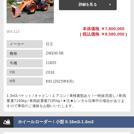
詳細を見る
本体価格
￥7,800,000
W4-113
(
税込価格
￥8,580,000 )
メーカー
日立
ZW100-5B
機種
11825
号機
YR
2016
HR
891 (2025年8月)
1.3m3バケット / キャビン / エアコン / 車検書類あり / 一時抹消渡し / 車両
重量7140kg / 車両総重量7195kg / ★注★レンタル出庫中の場合がありま
すので事前のご連絡をお願いいたします。
ホイールローダー / 小型 0.16m3-1.6m3