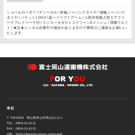
ショベルローダー / ディーゼル / 前輪ノーパンクタイヤ / 後輪ノーパンク
タイヤ / バケット1.0m3 / 超ハイリフトアーム / 上部外気吸入型エアクリ
ーナプレクリーナ付 / ラジエータダストスクリーン8メッシュ / 増量ウエイ
ト / ★注★レンタル出庫中の場合がありますので事前のご連絡をお願いい
たします。
本社
〒708-0884 岡山県津山市津山口111-1
TEL：0868-24-3211
FAX：0868-23-4115
URL：
https://www.fuji-group.com/used/