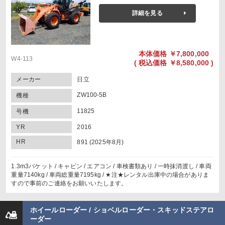
詳細を見る
本体価格
￥7,800,000
W4-113
(
税込価格
￥8,580,000 )
メーカー
日立
ZW100-5B
機種
11825
号機
YR
2016
HR
891 (2025年8月)
1.3m3バケット / キャビン / エアコン / 車検書類あり / 一時抹消渡し / 車両
重量7140kg / 車両総重量7195kg / ★注★レンタル出庫中の場合がありま
すので事前のご連絡をお願いいたします。
ホイールローダー / ショベルローダー・スキッドステアロ
ーダー