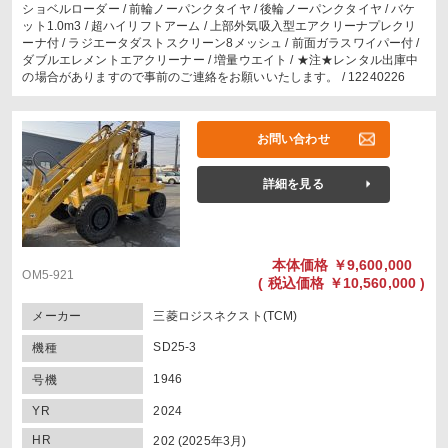
ショベルローダー / 前輪ノーパンクタイヤ / 後輪ノーパンクタイヤ / バケ
ット1.0m3 / 超ハイリフトアーム / 上部外気吸入型エアクリーナプレクリ
ーナ付 / ラジエータダストスクリーン8メッシュ / 前面ガラスワイパー付 /
ダブルエレメントエアクリーナー / 増量ウエイト / ★注★レンタル出庫中
の場合がありますので事前のご連絡をお願いいたします。 / 12240226
お問い合わせ
詳細を見る
本体価格
￥9,600,000
OM5-921
(
税込価格
￥10,560,000 )
メーカー
三菱ロジスネクスト(TCM)
SD25-3
機種
1946
号機
YR
2024
HR
202 (2025年3月)