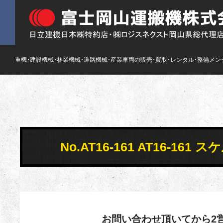
重機･建設機械･林業機械･道路機械･産業車両の販売･買取･レンタル･整備メン
No.AT16-161 AT16-
お問い合わせ頂いてから2