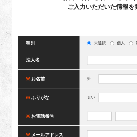
ご入力いただいた情報を
種別
未選択
個人
法人名
※
お名前
姓
※
ふりがな
せい
※
お電話番号
-
※
メールアドレス