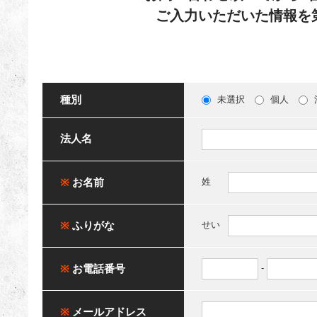
ご入力いただいた情報を
種別
未選択
個人
法人名
※
お名前
姓
※
ふりがな
せい
※
お電話番号
-
※
メールアドレス