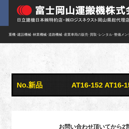
重機･建設機械･林業機械･道路機械･産業車両の販売･買取･レンタル･整備メン
No.新品 AT16-152 AT16
お問い合わせ頂いてから2