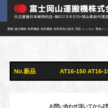
重機･建設機械･林業機械･道路機械･産業車両の販売･買取･レンタル･整備メン
No.新品 AT16-150 AT16
お問い合わせ頂いてから2