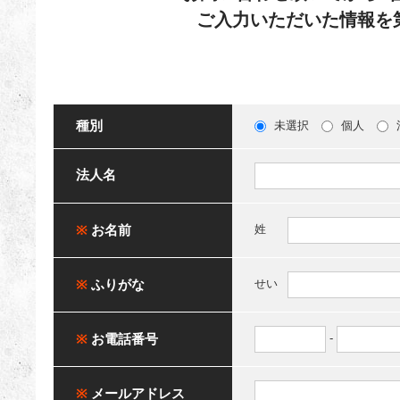
ご入力いただいた情報を
種別
未選択
個人
法人名
※
お名前
姓
※
ふりがな
せい
※
お電話番号
-
※
メールアドレス