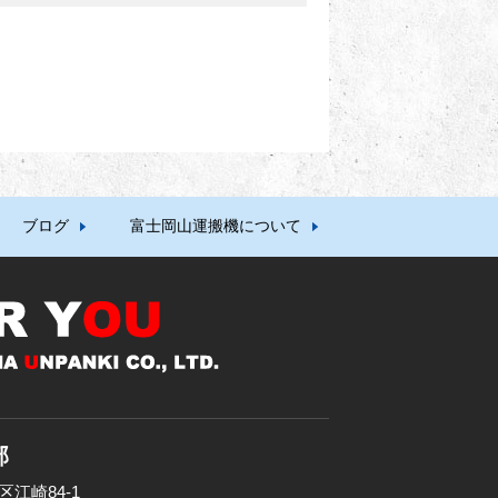
ブログ
富士岡山運搬機について
部
区江崎84-1