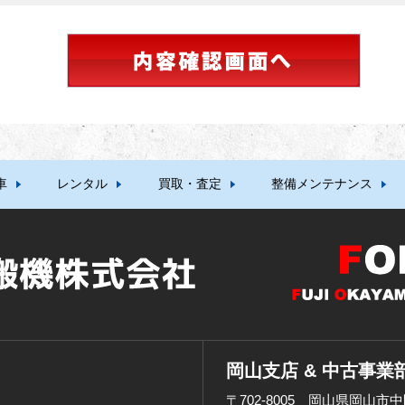
車
レンタル
買取・査定
整備メンテナンス
岡山支店 & 中古事業
〒702-8005 岡山県岡山市中