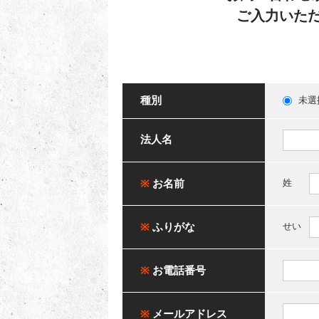
ご入力いた
種別
未選
法人名
※
お名前
姓
※
ふりがな
せい
※
お電話番号
※
メールアドレス