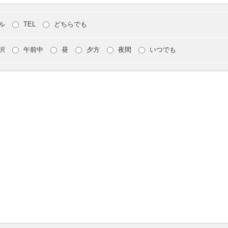
ル
TEL
どちらでも
択
午前中
昼
夕方
夜間
いつでも