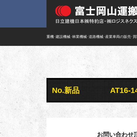
重機･建設機械･林業機械･道路機械･産業車両の販売･
No.新品 AT16-149
お問い合わせ