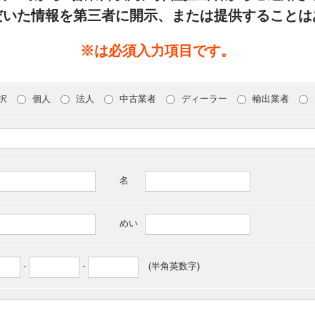
だいた情報を第三者に開示、または提供することは
※は必須入力項目です。
択
個人
法人
中古業者
ディーラー
輸出業者
名
めい
-
-
(半角英数字)