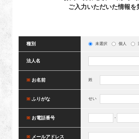
ご入力いただいた情報を
種別
未選択
個人
法人名
※
お名前
姓
※
ふりがな
せい
※
お電話番号
-
※
メールアドレス