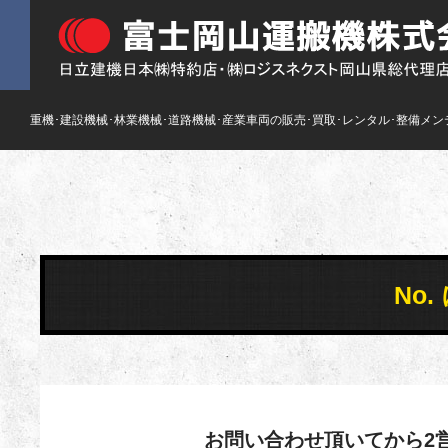
重機･建設機械･林業機械･道路機械･産業車両の販売･買取･レンタル･整備メン
No
お問い合わせ頂いてから2