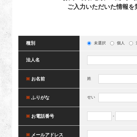
ご入力いただいた情報を
種別
未選択
個人
法人名
※
お名前
姓
※
ふりがな
せい
※
お電話番号
-
※
メールアドレス