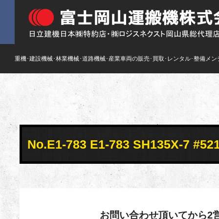
重機･建設機械･林業機械･道路機械･産業車両の販売･買取･レンタル･整備メン
No.E1-783 E1-783 SH13
お問い合わせ頂いてから2