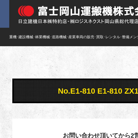
重機･建設機械･林業機械･道路機械･産業車両の販売･買取･レンタル･整備メン
No.E1-810 E1-810
お問い合わせ頂いてから2