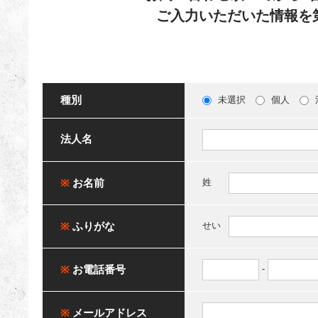
ご入力いただいた情報を
種別
未選択
個人
法人名
※
お名前
姓
※
ふりがな
せい
※
お電話番号
-
※
メールアドレス