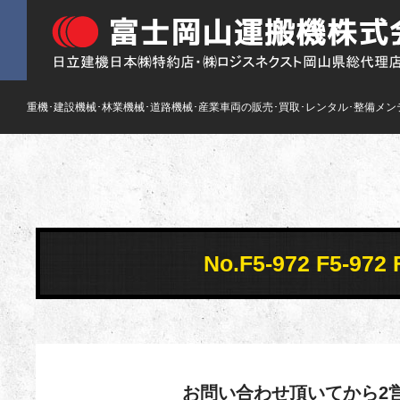
重機･建設機械･林業機械･道路機械･産業車両の販売･買取･レンタル･整備メン
No.F5-972 F5-
お問い合わせ頂いてから2