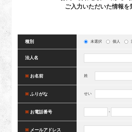
ご入力いただいた情報を
種別
未選択
個人
法人名
※
お名前
姓
※
ふりがな
せい
※
お電話番号
-
※
メールアドレス