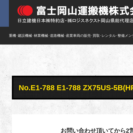
重機･建設機械･林業機械･道路機械･産業車両の販売･買取･レンタル･整備メン
No.E1-788 E1-788 ZX75US
お問い合わせ頂いてから2