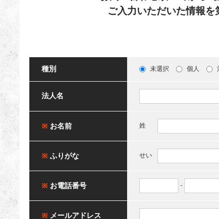
ご入力いただいた情報を
種別
未選択
個人
法人名
※
お名前
姓
※
ふりがな
せい
※
お電話番号
-
※
メールアドレス