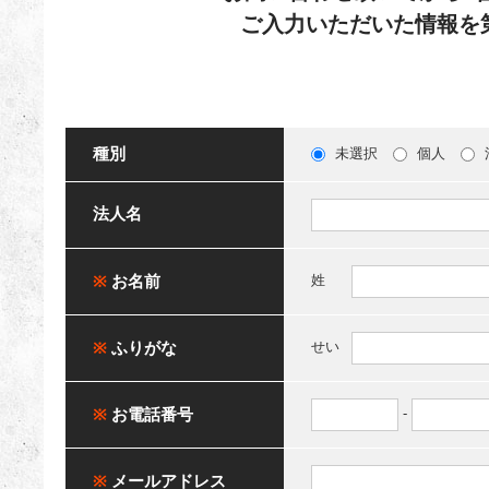
ご入力いただいた情報を
種別
未選択
個人
法人名
※
お名前
姓
※
ふりがな
せい
※
お電話番号
-
※
メールアドレス