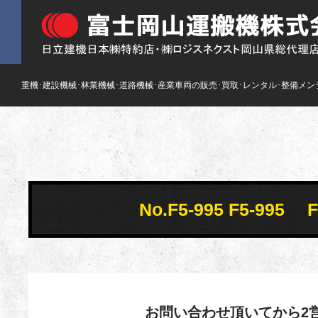
重機･建設機械･林業機械･道路機械･産業車両の販売･買取･レンタル･整備メン
No.F5-995 F5-9
お問い合わせ頂いてから2