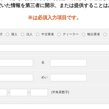
だいた情報を第三者に開示、または提供することは
※は必須入力項目です。
択
個人
法人
中古業者
ディーラー
輸出業者
名
めい
-
-
(半角英数字)