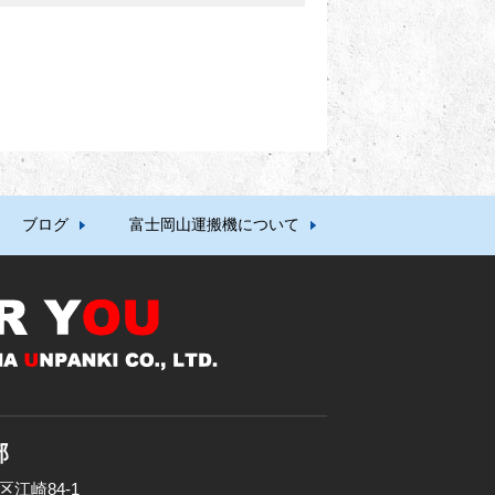
ブログ
富士岡山運搬機について
部
区江崎84-1