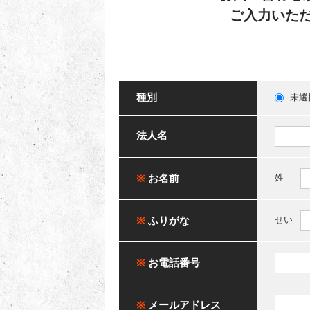
ご入力いた
種別
未選
法人名
※
お名前
姓
※
ふりがな
せい
※
お電話番号
※
メールアドレス