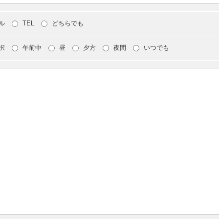
ル
TEL
どちらでも
択
午前中
昼
夕方
夜間
いつでも