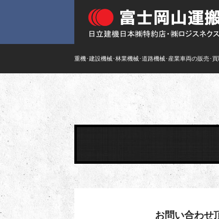
重機･建設機械･林業機械･道路機械･産業車両の販売･
お問い合わせ