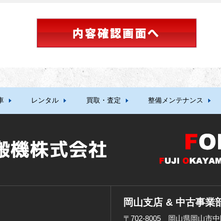
車
レンタル
買取・査定
整備メンテナンス
岡山支店 & 中古事業
〒702-8005 岡山県岡山市中