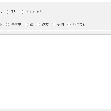
ル
TEL
どちらでも
択
午前中
昼
夕方
夜間
いつでも