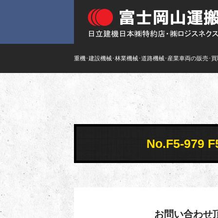
重機･建設機械･林業機械･道路機械･産業車両の販売･
No.F5-97
お問い合わせ