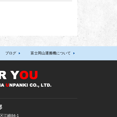
ブログ
富士岡山運搬機について
部
区江崎84-1