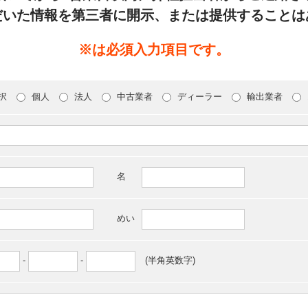
だいた情報を第三者に開示、または提供することは
※は必須入力項目です。
択
個人
法人
中古業者
ディーラー
輸出業者
名
めい
-
-
(半角英数字)