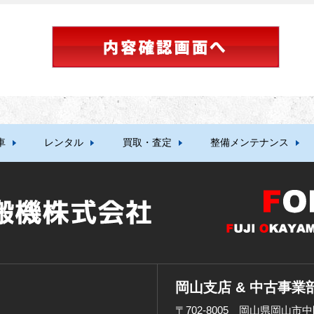
車
レンタル
買取・査定
整備メンテナンス
岡山支店 & 中古事業
〒702-8005 岡山県岡山市中