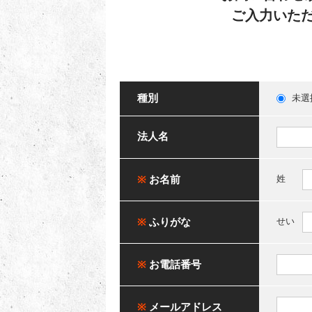
ご入力いた
種別
未選
法人名
※
お名前
姓
※
ふりがな
せい
※
お電話番号
※
メールアドレス