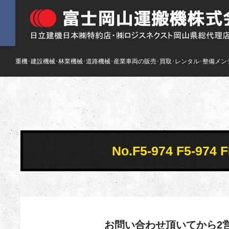
重機･建設機械･林業機械･道路機械･産業車両の販売･買取･レンタル･整備メン
No.F5-974 F5-
お問い合わせ頂いてから2