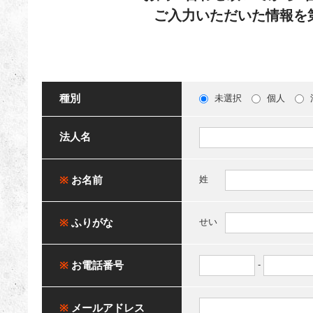
ご入力いただいた情報を
種別
未選択
個人
法人名
※
お名前
姓
※
ふりがな
せい
※
お電話番号
-
※
メールアドレス