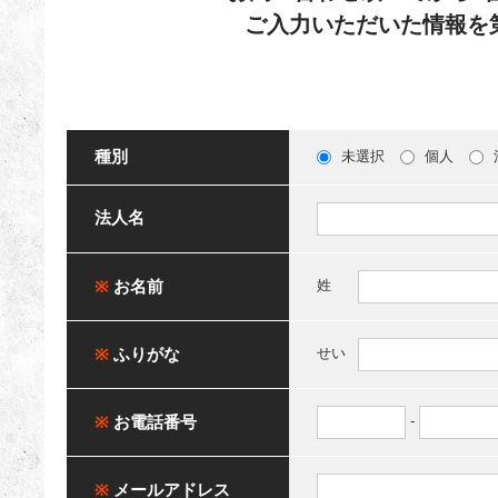
ご入力いただいた情報を
種別
未選択
個人
法人名
※
お名前
姓
※
ふりがな
せい
※
お電話番号
-
※
メールアドレス