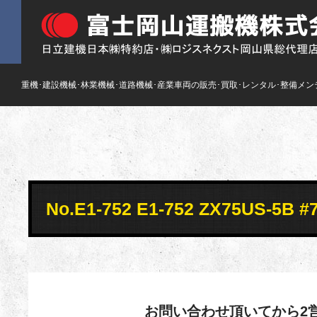
重機･建設機械･林業機械･道路機械･産業車両の販売･買取･レンタル･整備メン
No.E1-752 E1-752 ZX75U
お問い合わせ頂いてから2