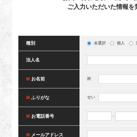
ご入力いただいた情報を
種別
未選択
個人
法人名
※
お名前
姓
※
ふりがな
せい
※
お電話番号
-
※
メールアドレス