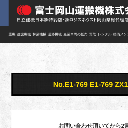
重機･建設機械･林業機械･道路機械･産業車両の販売･買取･レンタル･整備メン
No.E1-769 E1-769
お問い合わせ頂いてから2