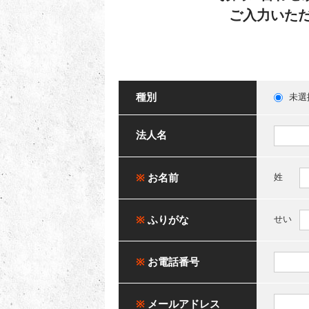
ご入力いた
種別
未選
法人名
※
お名前
姓
※
ふりがな
せい
※
お電話番号
※
メールアドレス