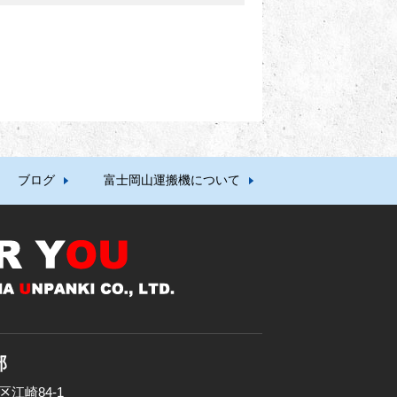
ブログ
富士岡山運搬機について
部
区江崎84-1