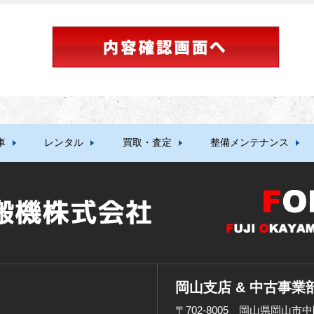
車
レンタル
買取・査定
整備メンテナンス
岡山支店 & 中古事業
〒702-8005 岡山県岡山市中