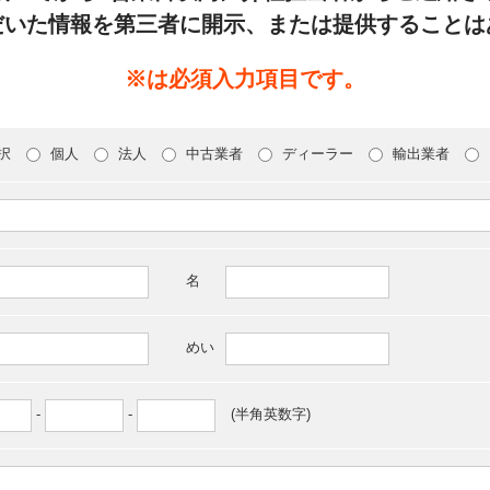
だいた情報を第三者に開示、または提供することは
※は必須入力項目です。
択
個人
法人
中古業者
ディーラー
輸出業者
名
めい
-
-
(半角英数字)