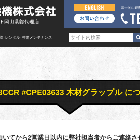
富士岡山運
買取･レンタル･整備メンテナンス
6 308CCR #CPE03633 木材グラッ
頂いてから2営業日以内に弊社担当者からご連絡さ