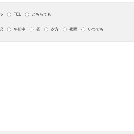
ル
TEL
どちらでも
択
午前中
昼
夕方
夜間
いつでも