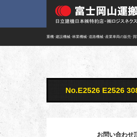
重機･建設機械･林業機械･道路機械･産業車両の販売･
No.E2526 E252
お問い合わせ