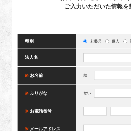
ご入力いただいた情報を
種別
未選択
個人
法人名
※
お名前
姓
※
ふりがな
せい
※
お電話番号
-
※
メールアドレス