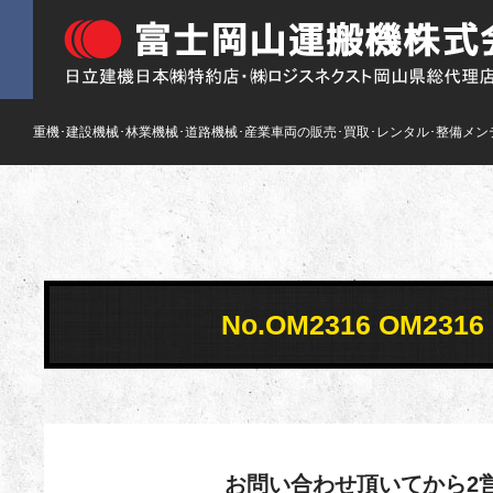
重機･建設機械･林業機械･道路機械･産業車両の販売･買取･レンタル･整備メン
No.OM2316 OM23
お問い合わせ頂いてから2