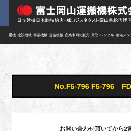
重機･建設機械･林業機械･道路機械･産業車両の販売･買取･レンタル･整備メン
No.F5-796 F5-79
お問い合わせ頂いてから2