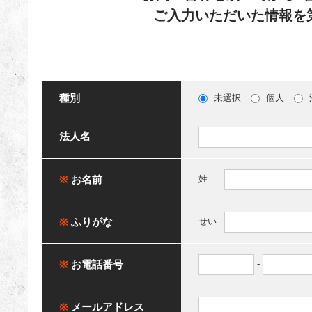
ご入力いただいた情報を
種別
未選択
個人
法人名
※
お名前
姓
※
ふりがな
せい
※
お電話番号
-
※
メールアドレス