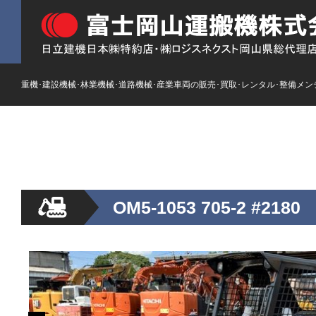
重機･建設機械･林業機械･道路機械･産業車両の販売･買取･レンタル･整備メン
HOME
ストックリスト
新車
レンタル
OM5-1053 705-2 #2180