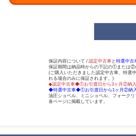
保証内容について /
認定中古車
と
特選中古
保証期間は納品時からの下記の①または②
(ご購入いただきました認定中古車、特選
れる場合のみに保証されます。)
◆認定中古車◆①お引渡日から3ヶ月②納入
◆特選中古車◆①お引渡日から1ヶ月②納入
油圧ショベル、ミニショベル、フォークリ
各ページに掲載しています。