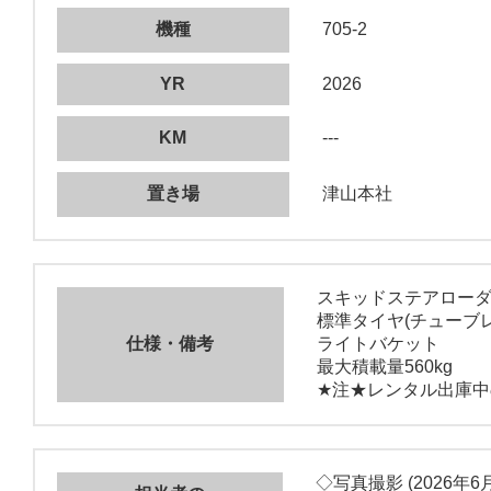
機種
705-2
YR
2026
KM
---
置き場
津山本社
スキッドステアロー
標準タイヤ(チューブレ
仕様・備考
ライトバケット
最大積載量560kg
★注★レンタル出庫
◇写真撮影 (2026年6月