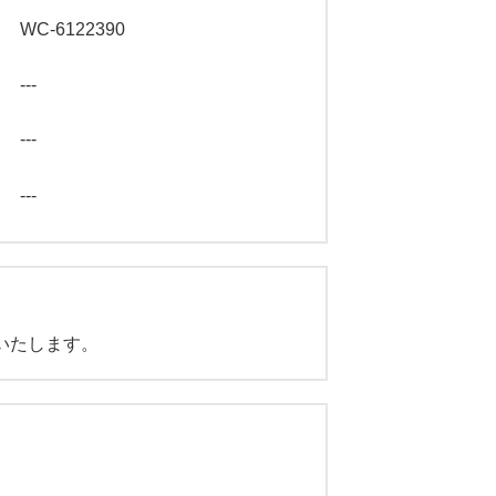
WC-6122390
---
---
---
いたします。