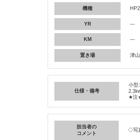
機種
HP2
YR
---
KM
---
置き場
津山
小型
仕様・備考
2.3k
★注
担当者の
◇写真
コメント