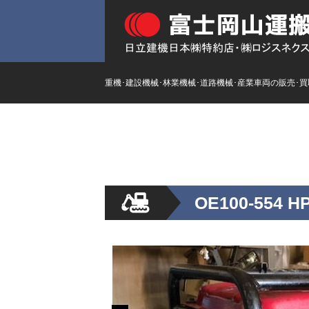
重機･建設機械･林業機械･道路機械･産業車両の販売･
HOME
ストックリスト
新
OE100-554 H