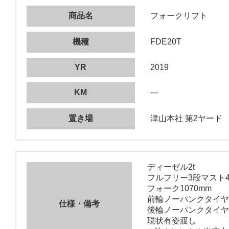
商品名
フォークリフト
機種
FDE20T
YR
2019
KM
---
置き場
津山本社 第2ヤード
ディーゼル2t
フルフリー3段マスト4
フォーク1070mm
前輪ノーパンクタイヤ
仕様・備考
後輪ノーパンクタイヤ
現状有姿渡し