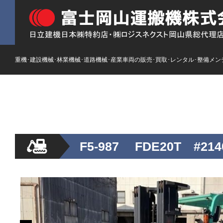
重機･建設機械･林業機械･道路機械･産業車両の販売･買取･レンタル･整備メン
HOME
ストックリスト
新車
レンタル
F5-987 FDE20T #214