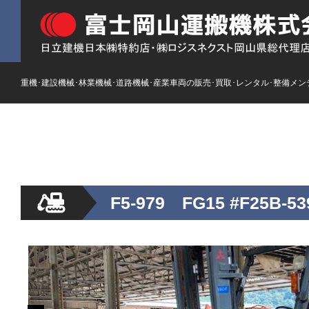
重機･建設機械･林業機械･道路機械･産業車両の販売･買取･レンタル･整備メン
HOME
ストックリスト
新車
レンタル
F5-979 FG15 #F25B-53