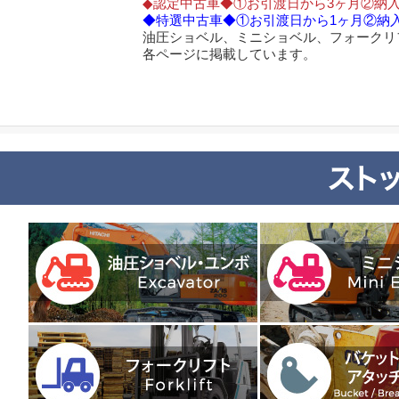
◆認定中古車◆①お引渡日から3ヶ月②納入
◆特選中古車◆①お引渡日から1ヶ月②納入
油圧ショベル、ミニショベル、フォークリ
各ページに掲載しています。