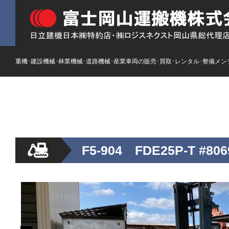
重機･建設機械･林業機械･道路機械･産業車両の販売･買取･レンタル･整備メン
HOME
ストックリスト
新車
レンタル
F5-904 FDE25P-T #806