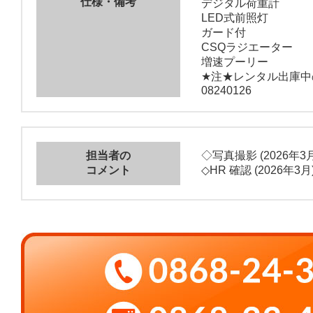
仕様・備考
デジタル荷重計
LED式前照灯
ガード付
CSQラジエーター
増速プーリー
★注★レンタル出庫中
08240126
担当者の
◇写真撮影 (2026年3月
コメント
◇HR 確認 (2026年3月