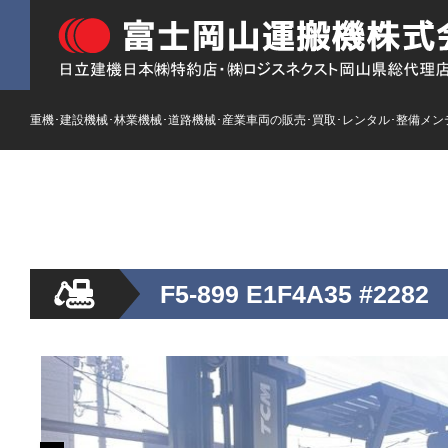
重機･建設機械･林業機械･道路機械･産業車両の販売･買取･レンタル･整備メン
HOME
ストックリスト
新車
レンタル
F5-899 E1F4A35 #2282