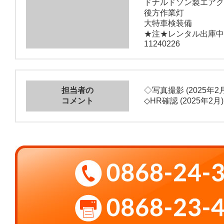
ドナルドソン製エアク
後方作業灯
大特車検装備
★注★レンタル出庫中
11240226
担当者の
◇写真撮影 (2025年2月
コメント
◇HR確認 (2025年2月)