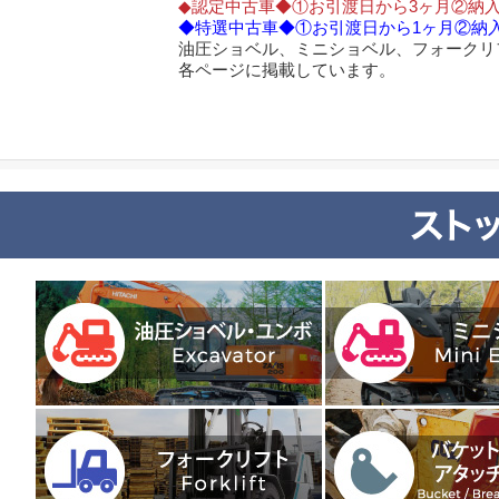
◆認定中古車◆①お引渡日から3ヶ月②納入
◆特選中古車◆①お引渡日から1ヶ月②納入
油圧ショベル、ミニショベル、フォークリ
各ページに掲載しています。