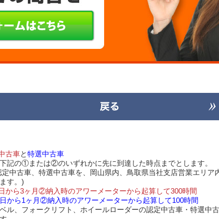
中古車
と
特選中古車
下記の①または②のいずれかに先に到達した時点までとします。
認定中古車、特選中古車を、岡山県内、鳥取県当社支店営業エリア
ます。)
日から3ヶ月②納入時のアワーメーターから起算して300時間
日から1ヶ月②納入時のアワーメーターから起算して100時間
ベル、フォークリフト、ホイールローダーの認定中古車・特選中
す。