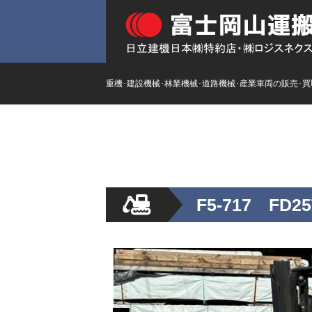
重機･建設機械･林業機械･道路機械･産業車両の販売･
HOME
ストックリスト
新
F5-717 FD25