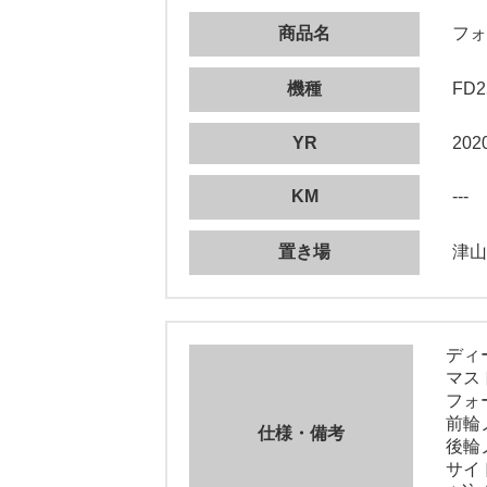
商品名
フォ
機種
FD2
YR
202
KM
---
置き場
津山
ディ
マスト
フォー
前輪
仕様・備考
後輪
サイ