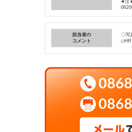
★注
0620
担当者の
◇写真
コメント
◇HR