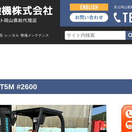
富士岡山運
買取･レンタル･整備メンテナンス
車
レンタル
買取・査定
整備メンテナンス
T5M #2600