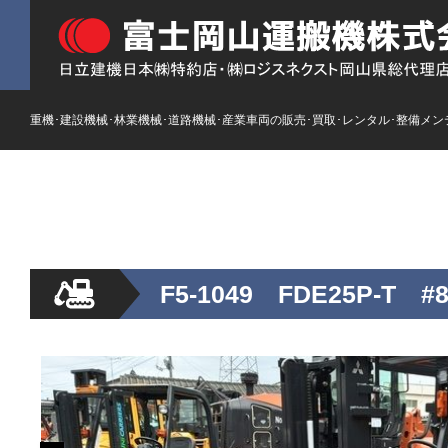
重機･建設機械･林業機械･道路機械･産業車両の販売･買取･レンタル･整備メン
HOME
ストックリスト
新車
レンタル
F5-1049 FDE25P-T #8