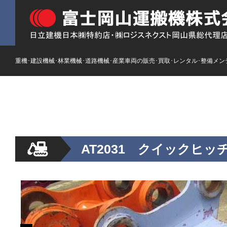
重機･建設機械･林業機械･道路機械･産業車両の販売･買取･レンタル･整備メン
HOME
ストックリスト
新車
レンタル
AT2031 クイックヒッチ