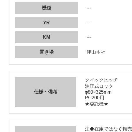
機種
---
YR
---
KM
---
置き場
津山本社
クイックヒッチ
油圧式ロック
仕様・備考
φ80×325mm
PC200用
★委託機★
注◆在庫ではなく転売