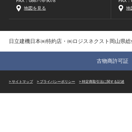
FAX：0867-76-9078
FAX：0
地図を見る
地
日立建機日本㈱特約店・㈱ロジスネクスト岡山県総
古物商許可証 第
サイトマップ
プライバシーポリシー
特定商取引法に関する記述