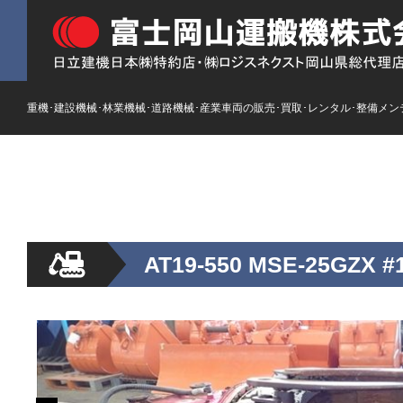
重機･建設機械･林業機械･道路機械･産業車両の販売･買取･レンタル･整備メン
HOME
ストックリスト
新車
レンタル
AT19-550 MSE-25G