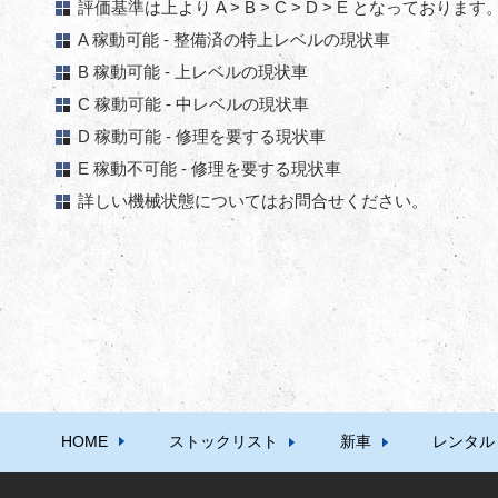
評価基準は上より A > B > C > D > E となっております
A 稼動可能 - 整備済の特上レベルの現状車
B 稼動可能 - 上レベルの現状車
C 稼動可能 - 中レベルの現状車
D 稼動可能 - 修理を要する現状車
E 稼動不可能 - 修理を要する現状車
詳しい機械状態についてはお問合せください。
HOME
ストックリスト
新車
レンタル