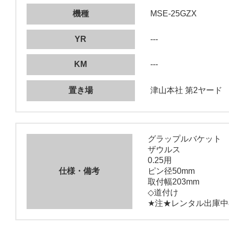
機種
MSE-25GZX
YR
---
KM
---
置き場
津山本社 第2ヤード
グラップルバケット
ザウルス
0.25用
仕様・備考
ピン径50mm
取付幅203mm
◇道付け
★注★レンタル出庫