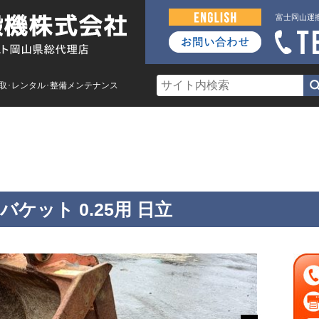
富士岡山運
買取･レンタル･整備メンテナンス
車
レンタル
買取・査定
整備メンテナンス
標準バケット 0.25用 日立