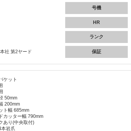
号機
HR
ランク
本社 第2ヤード
保証
バケット
5用
用
 50mm
 200mm
ット幅 685mm
ドカッター幅 790mm
クあり(中央取付)
4本岩爪