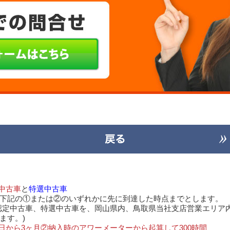
中古車
と
特選中古車
下記の①または②のいずれかに先に到達した時点までとします。
認定中古車、特選中古車を、岡山県内、鳥取県当社支店営業エリア
ます。)
日から3ヶ月②納入時のアワーメーターから起算して300時間