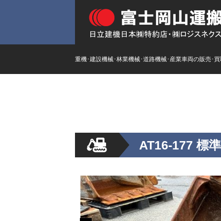
重機･建設機械･林業機械･道路機械･産業車両の販売･
HOME
ストックリスト
新
AT16-177 