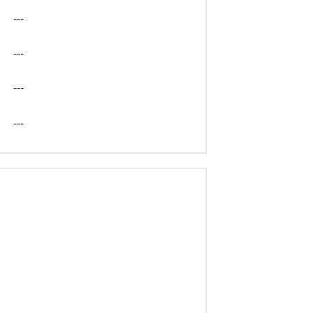
---
---
---
---