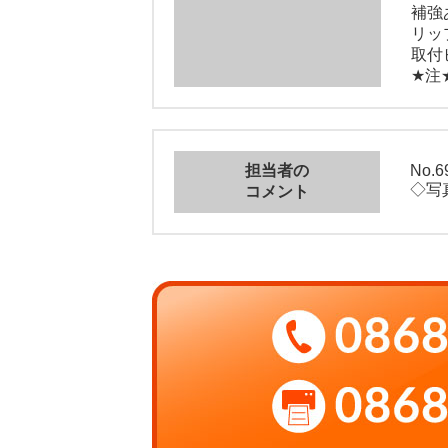
補強
リッ
取付
★注
担当者の
No.6
◇写真
コメント