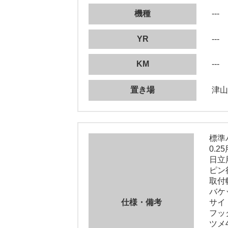
機種
---
YR
---
KM
---
置き場
津山
標準
0.2
日立
ピン径
取付幅
バケ
仕様・備考
サイ
フッ
ツメ