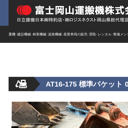
重機･建設機械･林業機械･道路機械･産業車両の販売･買取･レンタル･整備メン
HOME
ストックリスト
新車
レンタル
AT16-175 標準バケット 