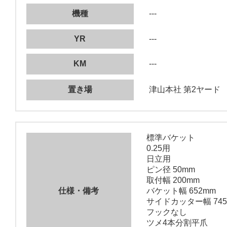
機種
---
YR
---
KM
---
置き場
津山本社 第2ヤード
標準バケット
0.25用
日立用
ピン径 50mm
取付幅 200mm
仕様・備考
バケット幅 652mm
サイドカッター幅 745
フックなし
ツメ4本分割平爪