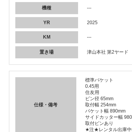
機種
---
YR
2025
KM
---
置き場
津山本社 第2ヤード
標準バケット
0.45用
住友用
ピン径 65mm
仕様・備考
取付幅 254mm
バケット幅 890mm
サイドカッター幅 980
取付ピンあり
★注★レンタル出庫