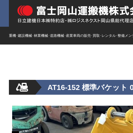
重機･建設機械･林業機械･道路機械･産業車両の販売･買取･レンタル･整備メン
HOME
ストックリスト
新車
レンタル
AT16-152 標準バケット 