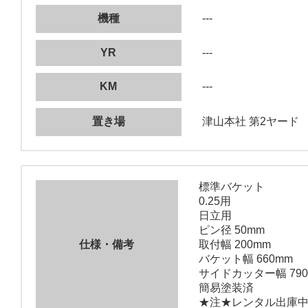
機種
---
YR
---
KM
---
置き場
津山本社 第2ヤード
標準バケット
0.25用
日立用
ピン径 50mm
仕様・備考
取付幅 200mm
バケット幅 660mm
サイドカッター幅 790
簡易塗装済
★注★レンタル出庫