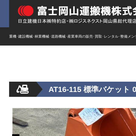
重機･建設機械･林業機械･道路機械･産業車両の販売･買取･レンタル･整備メン
HOME
ストックリスト
新車
レンタル
AT16-115 標準バケット 