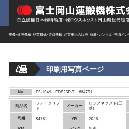
重機･建設機械･林業機械･道路機械･産業車両の販売･買取･レンタル･整備メン
印刷用写真ページ
No.
F5-1049 FDE25P-T #84751
フォークリフ
ロジスネクスト(三
商品名
メーカー
ト
菱)
号機
84751
YR
2026
ランク
新車
KM
---