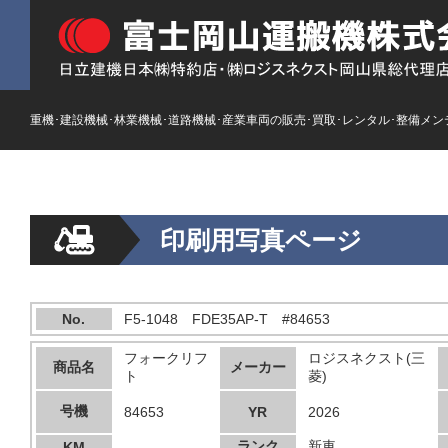
重機･建設機械･林業機械･道路機械･産業車両の販売･買取･レンタル･整備メン
印刷用写真ページ
No.
F5-1048 FDE35AP-T #84653
フォークリフ
ロジスネクスト(三
商品名
メーカー
ト
菱)
号機
84653
YR
2026
ランク
新車
KM
---