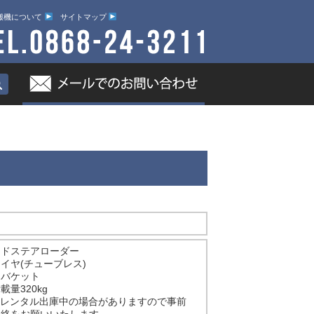
搬機について
サイトマップ
ッドステアローダー
イヤ(チューブレス)
トバケット
載量320kg
★レンタル出庫中の場合がありますので事前