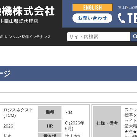
富士岡山運
買取･レンタル･整備メンテナンス
ージ
スキ
ロジスネクスト
機種
704
標準タ
(TCM)
ライ
0 (2026年
仕様・備考
2026
HR
最大積
6月)
★注
新車
置き場
津山本社