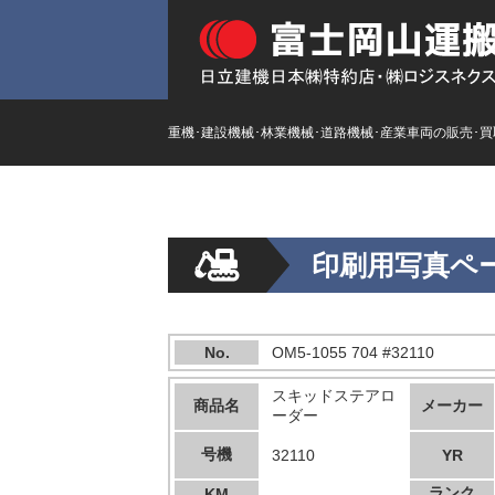
重機･建設機械･林業機械･道路機械･産業車両の販売･
印刷用写真ペ
No.
OM5-1055 704 #32110
スキッドステアロ
商品名
メーカー
ーダー
号機
32110
YR
ランク
KM
---