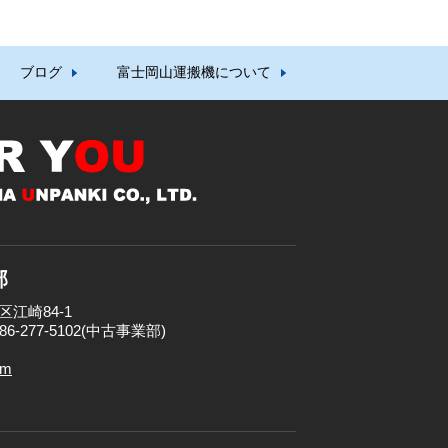
ブログ
富士岡山運搬機について
部
区江崎84-1
086-277-5102(中古事業部)
om