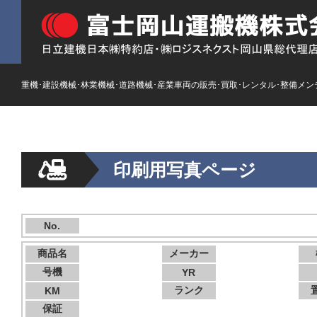
重機･建設機械･林業機械･道路機械･産業車両の販売･買取･レンタル･整備メン
印刷用写真ページ
No.
商品名
メーカー
号機
YR
ランク
KM
保証