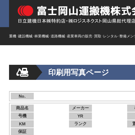
重機･建設機械･林業機械･道路機械･産業車両の販売･買取･レンタル･整備メン
印刷用写真ページ
No.
商品名
メーカー
号機
YR
ランク
KM
保証