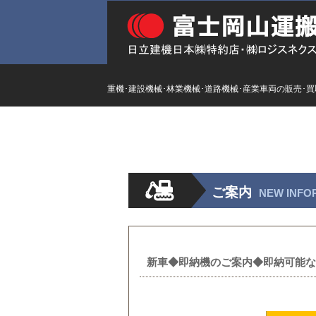
重機･建設機械･林業機械･道路機械･産業車両の販売･
HOME
ストックリスト
新
ご案内
NEW INFO
新車◆即納機のご案内◆即納可能な