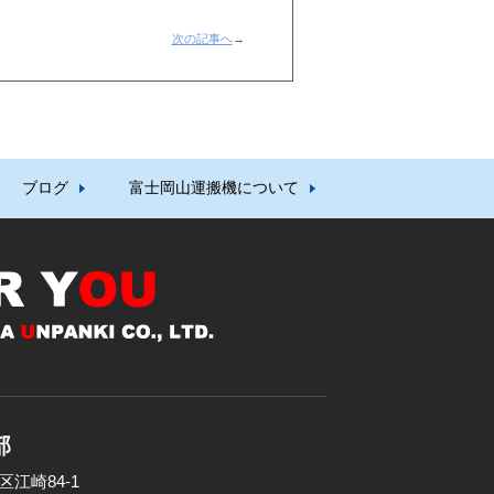
次の記事へ
→
ブログ
富士岡山運搬機について
部
区江崎84-1