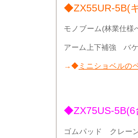
◆ZX55UR-5
モノブーム(林業仕様
アーム上下補強 バ
→◆
ミニショベルの
◆ZX75US-5B(6
ゴムパッド クレー