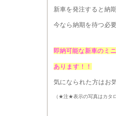
新車を発注すると納
今なら納期を待つ必
即納可能な新車のミ
あります！！
気になられた方はお
（★注★表示の写真はカタ