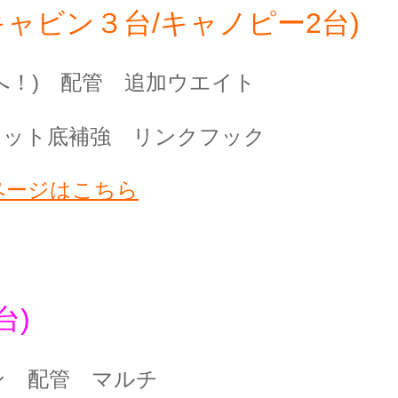
B(キャビン３台/キャノピー2台)
へ！)
配管 追加ウエイト
ケット底補強 リンクフック
ページはこちら
台)
ン 配管 マルチ