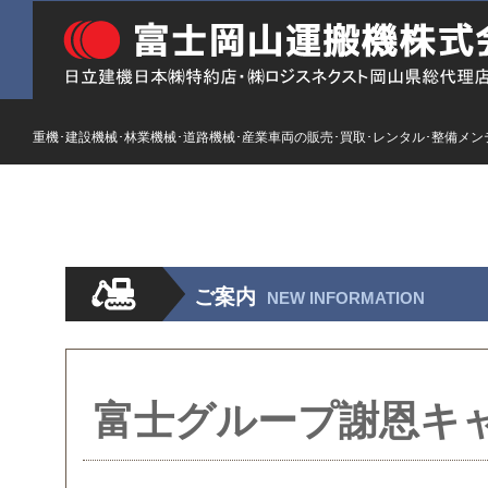
重機･建設機械･林業機械･道路機械･産業車両の販売･買取･レンタル･整備メン
HOME
ストックリスト
新車
レンタル
ご案内
NEW INFORMATION
富士グループ謝恩キャ