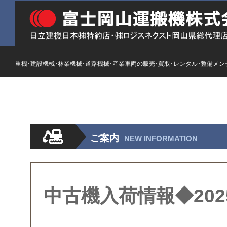
重機･建設機械･林業機械･道路機械･産業車両の販売･買取･レンタル･整備メン
HOME
ストックリスト
新車
レンタル
ご案内
NEW INFORMATION
中古機入荷情報◆2025