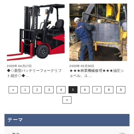
2020年 04月17日
2020年 03月30日
◆◇新型バッテリーフォークリフ
★★★林業機械修理★★★油圧シ
ト紹介◇◆ ...
ョベル、ユ ...
«
1
2
3
4
5
6
7
8
9
»
テーマ
(39)